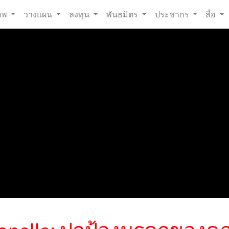
อพ
วางแผน
ลงทุน
พันธมิตร
ประชากร
สื่อ