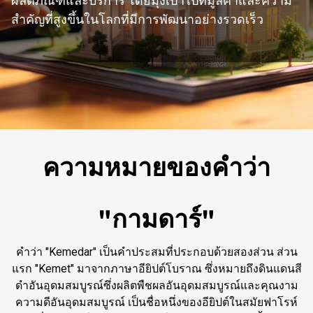
ผลิตภัณฑ์และบริการ โดยมุ่งเป้าไปที่มูลค่าและความ
สำคัญที่สูงขึ้นในโลกที่มีการพัฒนาอย่างรวดเร็ว
ความหมายของคำว่า
"กามดาร์"
คำว่า "Kemedar" เป็นคำประสมที่ประกอบด้วยสองส่วน ส่วน
แรก "Kemet" มาจากภาษาอียิปต์โบราณ ซึ่งหมายถึงดินแดนสี
ดำอันอุดมสมบูรณ์ซึ่งผลิตพืชผลอันอุดมสมบูรณ์และคุณงาม
ความดีอันอุดมสมบูรณ์ เป็นชื่อหนึ่งของอียิปต์ในสมัยฟาโรห์